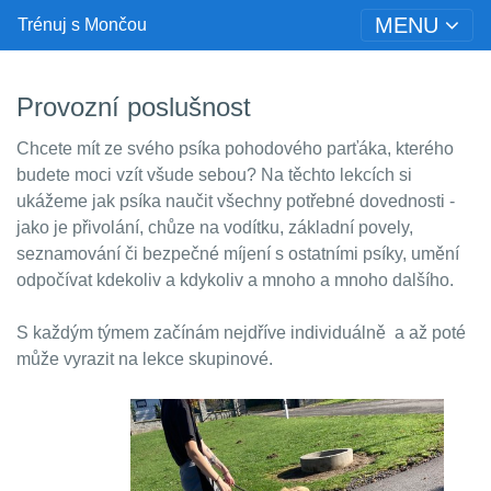
MENU
Trénuj s Mončou
Provozní poslušnost
Chcete mít ze svého psíka pohodového parťáka, kterého
budete moci vzít všude sebou? Na těchto lekcích si
ukážeme jak psíka naučit všechny potřebné dovednosti -
jako je přivolání, chůze na vodítku, základní povely,
seznamování či bezpečné míjení s ostatními psíky, umění
odpočívat kdekoliv a kdykoliv a mnoho a mnoho dalšího.
S každým týmem začínám nejdříve individuálně a až poté
může vyrazit na lekce skupinové.