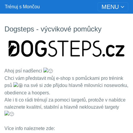
MENU
Trénuj s Mončou
Dogsteps - výcvikové pomůcky
Ahoj psí nadšenci
Chci vám představit můj e-shop s pomůckami pro trénink
psů
na své si zde přijdou hlavně milovníci noseworku,
obedience a hoopers.
Ale i ti co rádi trénují za pomoci targetů, protože v nabídce
naleznete kvalitní, stabilní a hlavně neklouzavé targety
Více info naleznete zde: