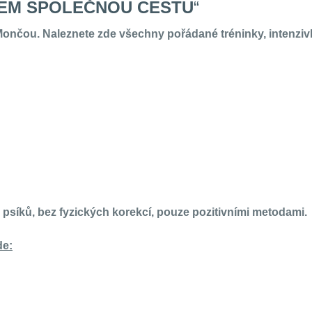
ČEM SPOLEČNOU CESTU
“
ončou. Naleznete zde všechny pořádané tréninky, intenzivk
síků, bez fyzických korekcí, pouze pozitivními metodami.
de: