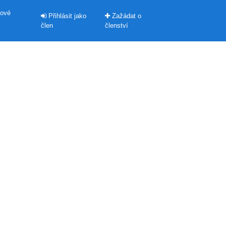
kové
Přihlásit jako
Zažádat o
člen
členství