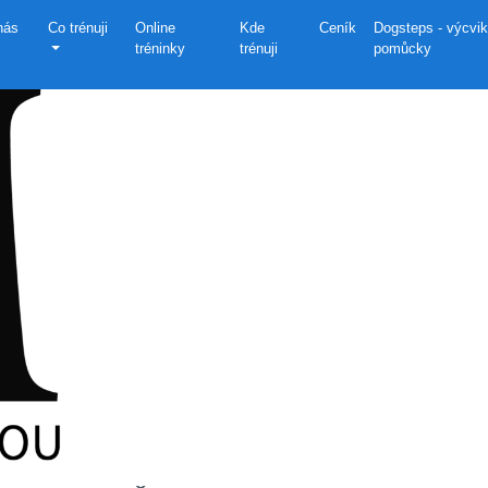
nás
Co trénuji
Online
Kde
Ceník
Dogsteps - výcvi
tréninky
trénuji
pomůcky