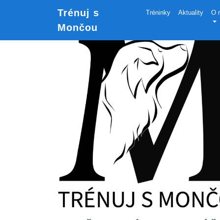
Trénuj s
Tréninky
Aktuality
O 
Mončou