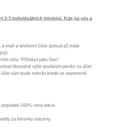
í 2-3 individuálních tréninků. Kde na vás a
e-mail a telefonní číslo (pokud již máte
jný).
ím rohu "Přihlásit jako člen".
ahrávat libovolné výše posláním peněz na účet:
na účet vám bude nahrán kredit ve stanovené
o poplatek 100% ceny lekce.
dity za tréninky vráceny.