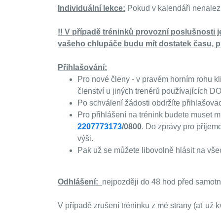
Individuální lekce:
Pokud v kalendáři nenalezn
!! V případě tréninků provozní poslušnosti 
vašeho chlupáče budu mít dostatek času, pr
Přihlašování:
Pro nové členy - v pravém horním rohu kli
členství u jiných trenérů používajících D
Po schválení žádosti obdržíte přihlašovac
Pro přihlášení na trénink budete muset mí
2207773173
/0800
. Do zprávy pro příjem
výši.
Pak už se můžete libovolně hlásit na vš
Odhlášení:
nejpozději do 48 hod před samotn
V případě zrušení tréninku z mé strany (ať už