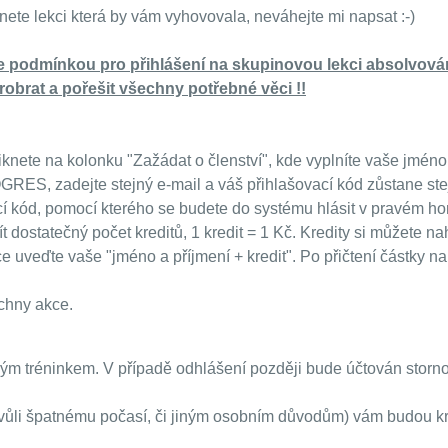
ete lekci která by vám vyhovovala, neváhejte mi napsat :-)
je podmínkou pro přihlášení na skupinovou lekci absolvován
obrat a pořešit všechny potřebné věci !!
knete na kolonku "Zažádat o členství", kde vyplníte vaše jméno, 
OGRES, zadejte stejný e-mail a váš přihlašovací kód zůstane ste
í kód, pomocí kterého se budete do systému hlásit v pravém horn
t dostatečný počet kreditů, 1 kredit = 1 Kč. Kredity si můžete n
ce uveďte vaše "jméno a příjmení + kredit". Po přičtení částky 
echny akce.
ým tréninkem. V případě odhlášení později bude účtován storn
 kvůli špatnému počasí, či jiným osobním důvodům) vám budou kre